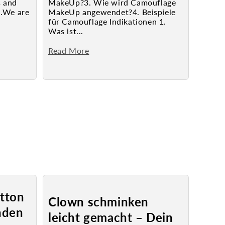
s and
MakeUp?3. Wie wird Camouflage
n.We are
MakeUp angewendet?4. Beispiele
für Camouflage Indikationen 1.
Was ist...
Read More
tton
Clown schminken
nden
leicht gemacht – Dein