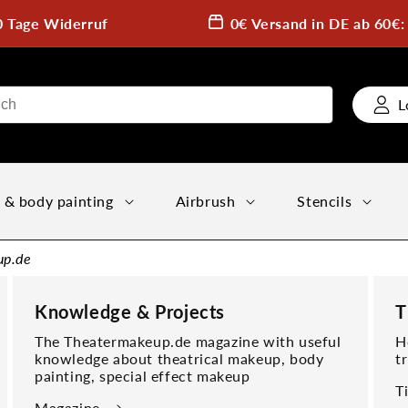
0 Tage Widerruf
0€ Versand in DE ab 60€
L
 & body painting
Airbrush
Stencils
up.de
Knowledge & Projects
T
The Theatermakeup.de magazine with useful
H
knowledge about theatrical makeup, body
t
painting, special effect makeup
T
Magazine