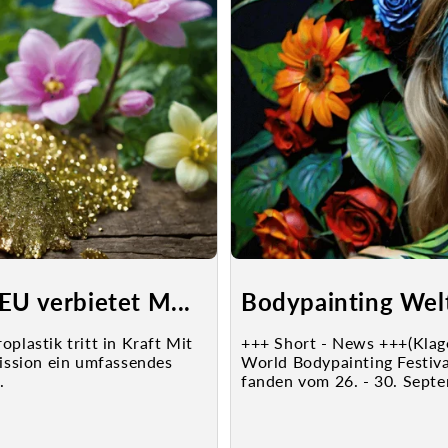
 EU verbietet M...
Bodypainting Weltm
plastik tritt in Kraft Mit
+++ Short - News +++(Klage
ission ein umfassendes
World Bodypainting Festiva
.
fanden vom 26. - 30. Septe