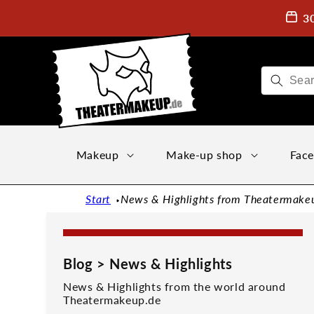
Directly
to the
3
content
Makeup
Make-up shop
Face
Start
News & Highlights from Theatermake
Blog > News & Highlights
News & Highlights from the world around
Theatermakeup.de