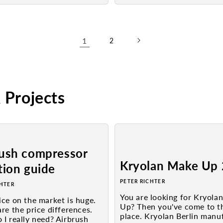
1
2
Projects
rush compressor
Kryolan Make Up
tion guide
PETER RICHTER
CHTER
You are looking for Kryola
ce on the market is huge.
Up? Then you've come to th
re the price differences.
place. Kryolan Berlin manu
I really need? Airbrush