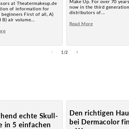
Make Up. For over 70 year
sors at Theatermakeup.de
now in the third generatio
tion of information for
distributors of...
 beginners First of all, A)
 B) air volume...
Read More
ore
from
1
/
2
Den richtigen Hau
hend echte Skull-
bei Dermacolor fi
 in 5 einfachen