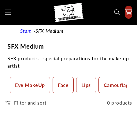
Directly
to the
content
Start
SFX Medium
C
SFX Medium
a
SFX products - special preparations for the make-up
t
artist
e
g
o
Eye MakeUp
Face
Lips
Camouflage 
r
y
0 products
Filter and sort
: