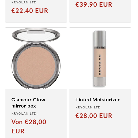
Provider:
KRYOLAN LTD.
Normal
€39,90 EUR
Normaler
€22,40 EUR
price
Preis
Glamour Glow
Tinted Moisturizer
mirror box
Provider:
KRYOLAN LTD.
Provider:
KRYOLAN LTD.
Normal
€28,00 EUR
Normaler
Von €28,00
price
Preis
EUR