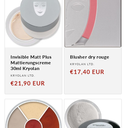
Invisible Matt Plus
Blusher dry rouge
Mattierungscreme
Provider:
KRYOLAN LTD.
30ml Kryolan
Normaler
€17,40 EUR
Provider:
KRYOLAN LTD.
Preis
Normal
€21,90 EUR
price