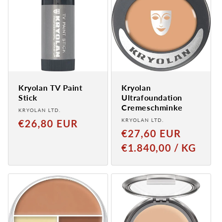
Kryolan TV Paint
Kryolan
Stick
Ultrafoundation
Cremeschminke
Provider:
KRYOLAN LTD.
Provider:
Normal
KRYOLAN LTD.
€26,80 EUR
Normaler
€27,60 EUR
price
Preis
GRUNDPREIS
PRO
€1.840,00
/
KG