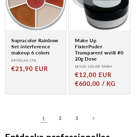
Supracolor Rainbow
Make Up
Set interference
FixierPuder
makeup 6 colors
Transparent weiß #0
20g Dose
Provider:
KRYOLAN LTD.
Provider:
Normal
SENJO COLOR GMBH
€21,90 EUR
Normal
€12,00 EUR
price
price
GRUNDPREIS
PRO
€600,00
/
KG
1
2
3