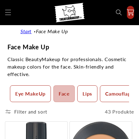
Directly
to the
content
Start
Face Make Up
C
Face Make Up
a
Classic BeautyMakeup for professionals. Cosmetic
t
makeup colors for the face. Skin-friendly and
e
effective.
g
o
Eye MakeUp
Face
Lips
Camouflage 
r
y
:
43 Produkte
Filter and sort