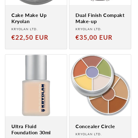
Cake Make Up
Dual Finish Compakt
Kryolan
Make-up
Provider:
Provider:
KRYOLAN LTD.
KRYOLAN LTD.
Normal
Normal
€22,50 EUR
€35,00 EUR
price
price
Ultra Fluid
Concealer Circle
Foundation 30ml
Provider:
KRYOLAN LTD.