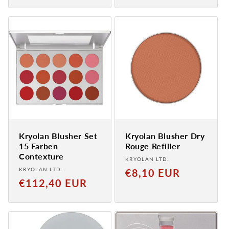
Kryolan Blusher Set
Kryolan Blusher Dry
15 Farben
Rouge Refiller
Contexture
Provider:
KRYOLAN LTD.
Provider:
KRYOLAN LTD.
Normaler
€8,10 EUR
Normaler
€112,40 EUR
Preis
Preis