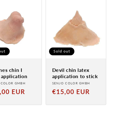
out
Sold out
es chin I
Devil chin latex
 application
application to stick
der:
Provider:
 COLOR GMBH
SENJO COLOR GMBH
al
Normal
,00 EUR
€15,00 EUR
price