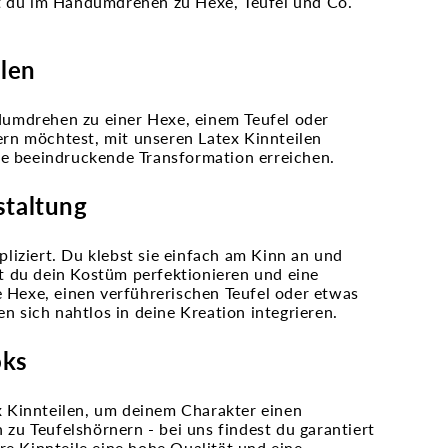
st du im Handumdrehen zu Hexe, Teufel und Co.
ilen
umdrehen zu einer Hexe, einem Teufel oder
rn möchtest, mit unseren Latex Kinnteilen
ne beeindruckende Transformation erreichen.
staltung
liziert. Du klebst sie einfach am Kinn an und
t du dein Kostüm perfektionieren und eine
e Hexe, einen verführerischen Teufel oder etwas
n sich nahtlos in deine Kreation integrieren.
oks
 Kinnteilen, um deinem Charakter einen
 zu Teufelshörnern - bei uns findest du garantiert
re Kinnteile eine hohe Qualität und eine