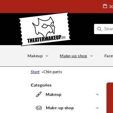
Directly
to the
3
content
Makeup
Make-up shop
Face
Start
Chin parts
Categories
Makeup
Make-up shop