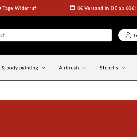
0 Tage Widerruf
0€ Versand in DE ab 60€
L
 & body painting
Airbrush
Stencils