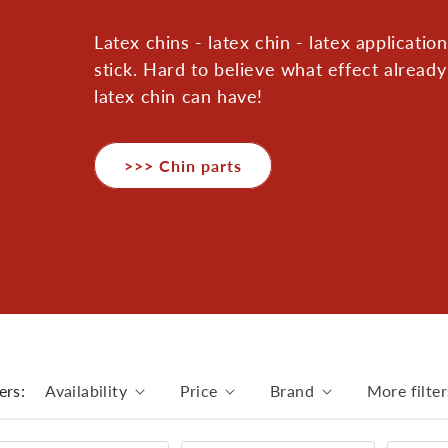
C
Latex chins - latex chin - latex application
stick. Hard to believe what effect already
a
latex chin can have!
t
e
g
>>> Chin parts
o
r
y
:
C
h
i
ers:
Availability
Price
Brand
More filter
n
p