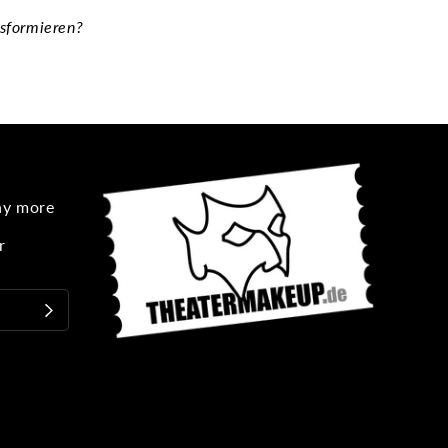
nsformieren?
any more
r