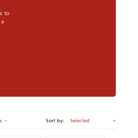
s to
 a
s
Sort by: