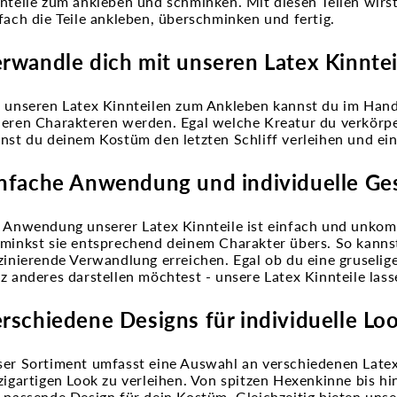
nteile zum ankleben und schminken. Mit diesen Teilen wir
fach die Teile ankleben, überschminken und fertig.
rwandle dich mit unseren Latex Kinnte
 unseren Latex Kinnteilen zum Ankleben kannst du im Hand
eren Charakteren werden. Egal welche Kreatur du verkörpe
nst du deinem Kostüm den letzten Schliff verleihen und ei
nfache Anwendung und individuelle Ge
 Anwendung unserer Latex Kinnteile ist einfach und unkomp
minkst sie entsprechend deinem Charakter übers. So kanns
zinierende Verwandlung erreichen. Egal ob du eine gruselig
z anderes darstellen möchtest - unsere Latex Kinnteile lasse
rschiedene Designs für individuelle Lo
er Sortiment umfasst eine Auswahl an verschiedenen Latex
zigartigen Look zu verleihen. Von spitzen Hexenkinne bis hin
 passende Design für dein Kostüm. Gleichzeitig bieten unse