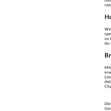
rea
Ho
Wir
spe
zu 
du 
Br
Mit
erw
Loo
dei
Cha
Die
Ger