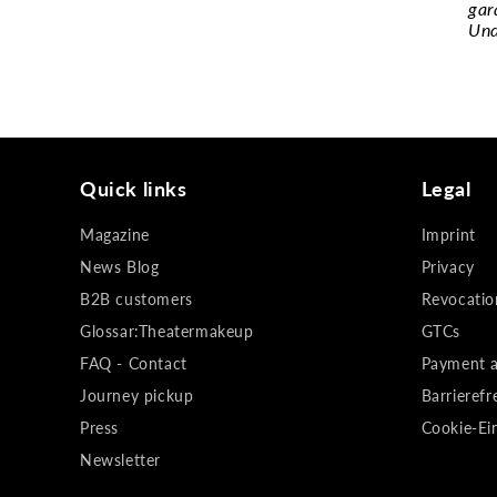
gar
Und
Quick links
Legal
Magazine
Imprint
News Blog
Privacy
B2B customers
Revocatio
Glossar:Theatermakeup
GTCs
FAQ - Contact
Payment a
Journey pickup
Barrierefr
Press
Cookie-Ei
Newsletter