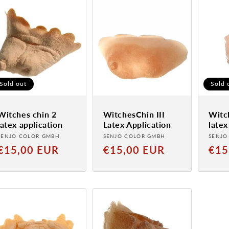
a
r
t
s
Sold out
Sold 
Witches chin 2
WitchesChin III
Witch
latex application
Latex Application
latex
Provider:
Provider:
Provi
SENJO COLOR GMBH
SENJO COLOR GMBH
SENJO
Normal
Normal
Norm
€15,00 EUR
€15,00 EUR
€15
price
price
price