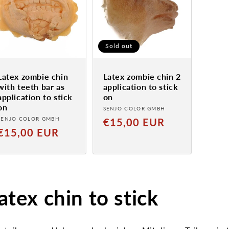
Sold out
Latex zombie chin
Latex zombie chin 2
with teeth bar as
application to stick
application to stick
on
on
Provider:
SENJO COLOR GMBH
Provider:
SENJO COLOR GMBH
Normal
€15,00 EUR
Normal
€15,00 EUR
price
price
atex chin to stick