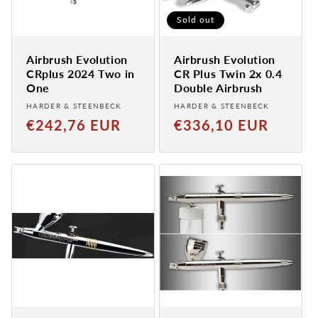
Sold out
Airbrush Evolution
Airbrush Evolution
CRplus 2024 Two in
CR Plus Twin 2x 0.4
One
Double Airbrush
Provider:
Provider:
HARDER & STEENBECK
HARDER & STEENBECK
Normaler
Normaler
€242,76 EUR
€336,10 EUR
Preis
Preis