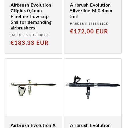
Airbrush Evolution
Airbrush Evolution
CRplus 0,4mm
Silverline M 0.4mm
Fineline flow cup
5ml
5ml for demanding
Provider:
HARDER & STEENBECK
airbrushers
Normaler
€172,00 EUR
Provider:
HARDER & STEENBECK
Preis
Normaler
€183,33 EUR
Preis
Airbrush Evolution X
Airbrush Evolution