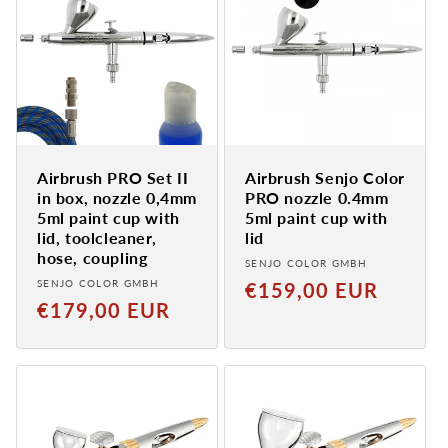
Airbrush PRO Set II
Airbrush Senjo Color
in box, nozzle 0,4mm
PRO nozzle 0.4mm
5ml paint cup with
5ml paint cup with
lid, toolcleaner,
lid
hose, coupling
Provider:
SENJO COLOR GMBH
Provider:
SENJO COLOR GMBH
Normaler
€159,00 EUR
Normaler
€179,00 EUR
Preis
Preis