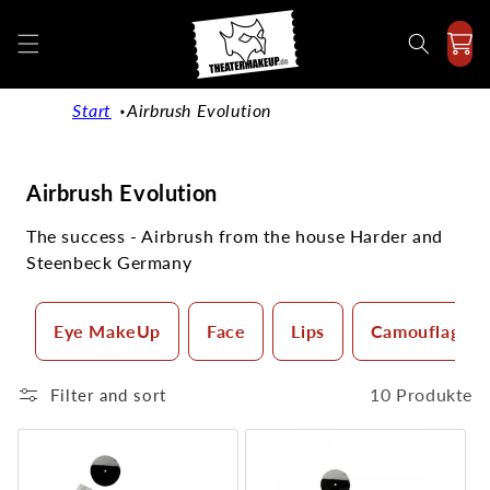
Directly
to the
content
Start
Airbrush Evolution
C
Airbrush Evolution
a
The success - Airbrush from the house Harder and
t
Steenbeck Germany
e
g
o
Eye MakeUp
Face
Lips
Camouflage 
r
y
10 Produkte
Filter and sort
: