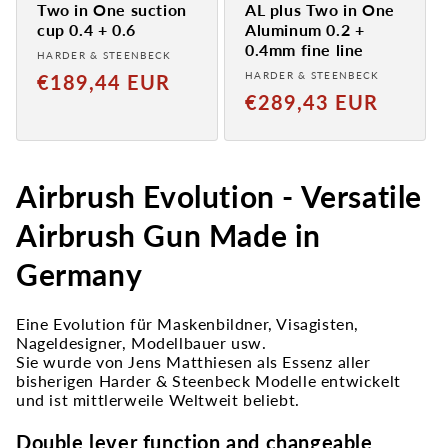
Two in One suction
AL plus Two in One
cup 0.4 + 0.6
Aluminum 0.2 +
0.4mm fine line
Provider:
HARDER & STEENBECK
Provider:
Normaler
HARDER & STEENBECK
€189,44 EUR
Normaler
€289,43 EUR
Preis
Preis
Airbrush Evolution - Versatile
Airbrush Gun Made in
Germany
Eine Evolution für Maskenbildner, Visagisten,
Nageldesigner, Modellbauer usw.
Sie wurde von Jens Matthiesen als Essenz aller
bisherigen Harder & Steenbeck Modelle entwickelt
und ist mittlerweile Weltweit beliebt.
Double lever function and changeable