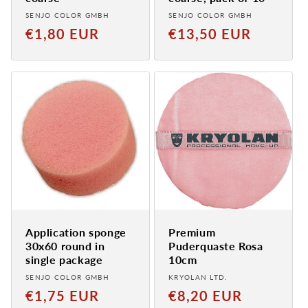
Provider:
Provider:
SENJO COLOR GMBH
SENJO COLOR GMBH
Normaler
Normal
€1,80 EUR
€13,50 EUR
Preis
price
Application sponge
Premium
30x60 round in
Puderquaste Rosa
single package
10cm
Provider:
Provider:
SENJO COLOR GMBH
KRYOLAN LTD.
Normal
Normaler
€1,75 EUR
€8,20 EUR