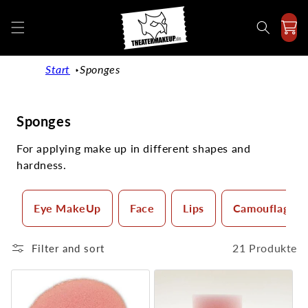
Directly
to the
content
Start
Sponges
C
Sponges
a
For applying make up in different shapes and
t
hardness.
e
g
o
Eye MakeUp
Face
Lips
Camouflage 
r
y
21 Produkte
Filter and sort
: