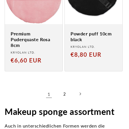
Premium
Powder puff 10cm
Puderquaste Rosa
black
8cm
Provider:
KRYOLAN LTD.
Provider:
KRYOLAN LTD.
Normal
€8,80 EUR
Normaler
€6,60 EUR
price
Preis
1
2
Makeup sponge assortment
Auch in unterschiedlichen Formen werden die