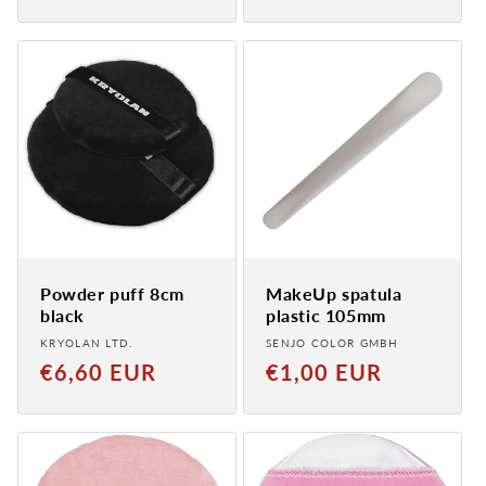
price
Preis
Powder puff 8cm
MakeUp spatula
black
plastic 105mm
Provider:
Provider:
KRYOLAN LTD.
SENJO COLOR GMBH
Normaler
Normal
€6,60 EUR
€1,00 EUR
Preis
price