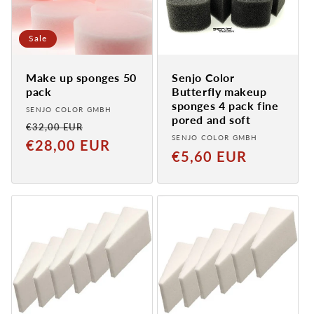
Sale
Make up sponges 50
Senjo Color
pack
Butterfly makeup
sponges 4 pack fine
Provider:
SENJO COLOR GMBH
pored and soft
Normaler
Verkaufspreis
€32,00 EUR
Provider:
SENJO COLOR GMBH
Preis
€28,00 EUR
Normal
€5,60 EUR
price