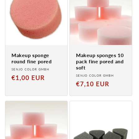
Makeup sponge
Makeup sponges 10
round fine pored
pack fine pored and
soft
Provider:
SENJO COLOR GMBH
Provider:
Normal
SENJO COLOR GMBH
€1,00 EUR
Normaler
€7,10 EUR
price
Preis