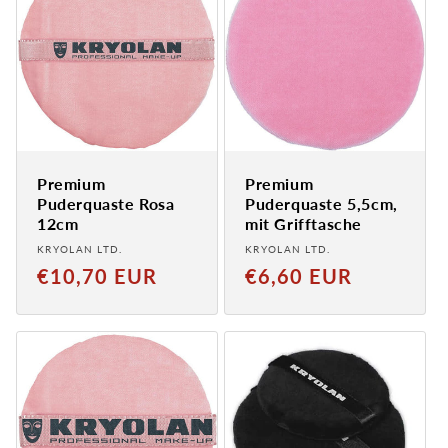
Premium
Premium
Puderquaste Rosa
Puderquaste 5,5cm,
12cm
mit Grifftasche
Provider:
Provider:
KRYOLAN LTD.
KRYOLAN LTD.
Normaler
Normaler
€10,70 EUR
€6,60 EUR
Preis
Preis