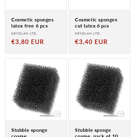
Cosmetic sponges
Cosmetic sponges
latex free 6 pcs
cut latex 6 pcs
Provider:
Provider:
KRYOLAN LTD.
KRYOLAN LTD.
Normaler
Normal
€3,80 EUR
€3,40 EUR
Preis
price
Stubble sponge
Stubble sponge
coarse
coarse, pack of 10