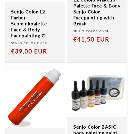
Palette Face & Body
Senjo Color 12
Senjo Color
Farben
Facepainting with
Schminkpalette
Brush
Face & Body
Provider:
SENJO COLOR GMBH
Facepainting C
Normaler
€41,50 EUR
Provider:
SENJO COLOR GMBH
Preis
Normal
€39,00 EUR
price
Senjo Color BASIC
body painting paint