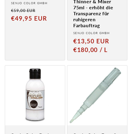
Thinner & Mixer
Provider:
SENJO COLOR GMBH
75ml - erhöht die
Normaler
Verkaufspreis
€59,00 EUR
Transparenz für
Preis
€49,95 EUR
ruhigeren
Farbauftrag
Provider:
SENJO COLOR GMBH
Normal
€13,50 EUR
price
GRUNDPREIS
PRO
€180,00
/
L