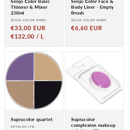
Senjo Color Basic
Senjo Color Face &
Thinner & Mixer
Body Liner - Empty
250ml
Brush
Provider:
Provider:
SENJO COLOR GMBH
SENJO COLOR GMBH
Normal
Normaler
€33,00 EUR
€6,60 EUR
price
Preis
GRUNDPREIS
PRO
€132,00
/
L
Supracolor quartet
Supracolor
complexion makeup
Provider:
KRYOLAN LTD.