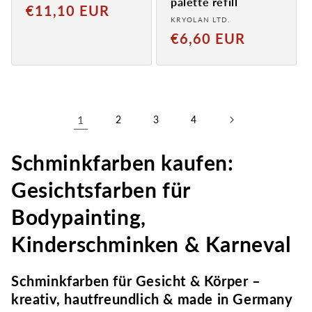
palette refill
Normaler
€11,10 EUR
Provider:
KRYOLAN LTD.
Preis
Normaler
€6,60 EUR
Preis
1
2
3
4
Schminkfarben kaufen:
Gesichtsfarben für
Bodypainting,
Kinderschminken & Karneval
Schminkfarben für Gesicht & Körper –
kreativ, hautfreundlich & made in Germany