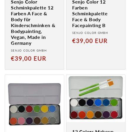
Senjo Color
Senjo Color 12
Schminkpalette 12
Farben
Farben A Face &
Schminkpalette
Body für
Face & Body
Kinderschminken &
Facepainting B
Bodypainting,
Provider:
SENJO COLOR GMBH
Vegan, Made in
Normal
€39,00 EUR
Germany
price
Provider:
SENJO COLOR GMBH
Normal
€39,00 EUR
price
12 Colors Makeup