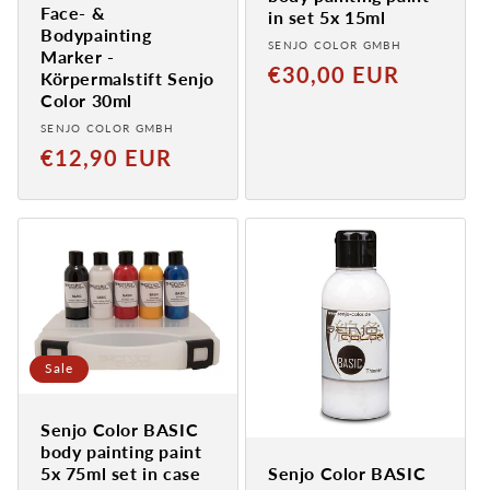
Face- &
in set 5x 15ml
Bodypainting
Provider:
SENJO COLOR GMBH
Marker -
Normal
€30,00 EUR
Körpermalstift Senjo
price
Color 30ml
Provider:
SENJO COLOR GMBH
Normal
€12,90 EUR
price
Sale
Senjo Color BASIC
body painting paint
5x 75ml set in case
Senjo Color BASIC