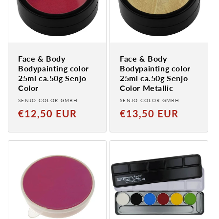
Face & Body
Face & Body
Bodypainting color
Bodypainting color
25ml ca.50g Senjo
25ml ca.50g Senjo
Color
Color Metallic
Provider:
Provider:
SENJO COLOR GMBH
SENJO COLOR GMBH
Normal
Normal
€12,50 EUR
€13,50 EUR
price
price