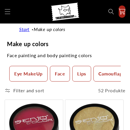
Directly
to the
content
Start
Make up colors
C
Make up colors
a
Face painting and body painting colors
t
e
g
Eye MakeUp
Face
Lips
Camouflage 
o
r
52 Produkte
Filter and sort
y
: