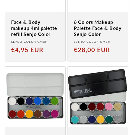
Face & Body
6 Colors Makeup
makeup 4ml palette
Palette Face & Body
refill Senjo Color
Senjo Color
Provider:
Provider:
SENJO COLOR GMBH
SENJO COLOR GMBH
Normal
Normal
€4,95 EUR
€28,00 EUR
price
price