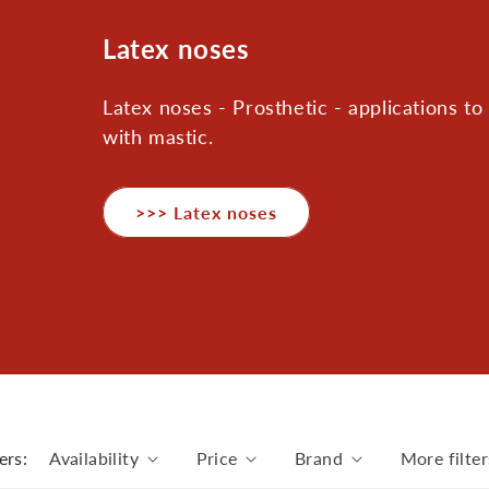
C
Latex noses
a
Latex noses - Prosthetic - applications to 
t
with mastic.
e
g
o
>>> Latex noses
r
y
:
ers:
Availability
Price
Brand
More filter