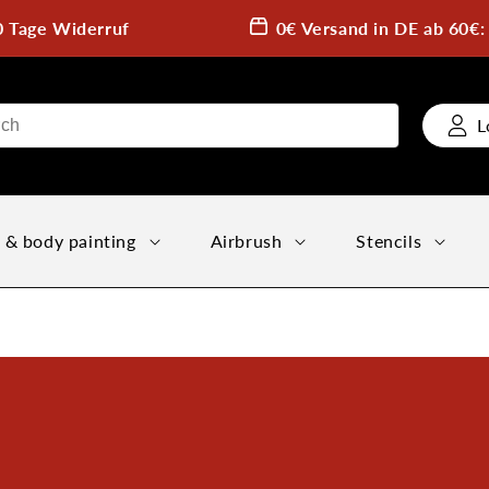
0 Tage Widerruf
0€ Versand in DE ab 60€
L
 & body painting
Airbrush
Stencils