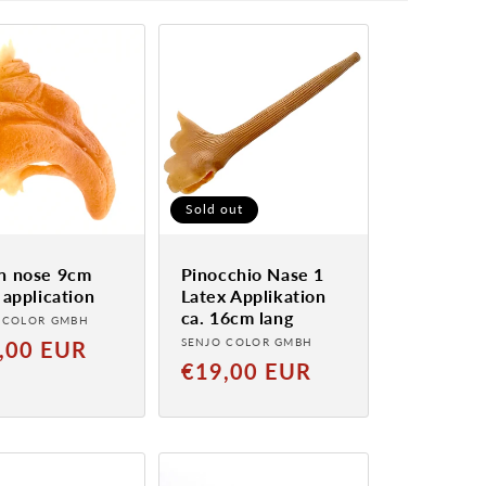
Sold out
h nose 9cm
Pinocchio Nase 1
 application
Latex Applikation
ca. 16cm lang
der:
 COLOR GMBH
Provider:
al
SENJO COLOR GMBH
,00 EUR
Normal
€19,00 EUR
price