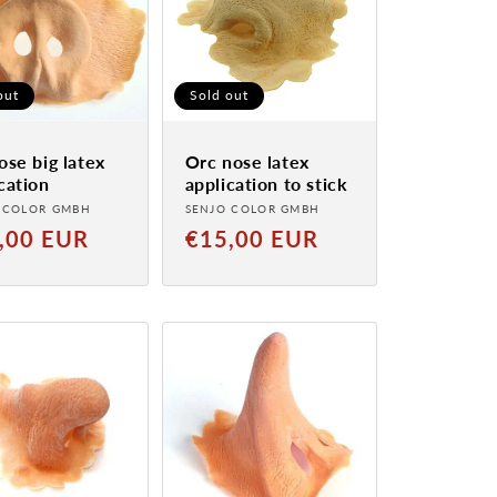
out
Sold out
ose big latex
Orc nose latex
cation
application to stick
der:
Provider:
 COLOR GMBH
SENJO COLOR GMBH
al
Normal
,00 EUR
€15,00 EUR
price