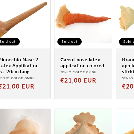
Sold out
Sold out
Sold 
Pinocchio Nase 2
Carrot nose latex
Bran
Latex Applikation
application colored
appli
ca. 20cm lang
stick
Provider:
SENJO COLOR GMBH
Provider:
Provi
SENJO COLOR GMBH
Normal
SENJO
€21,00 EUR
Normal
Norm
€21,00 EUR
€20
price
price
price