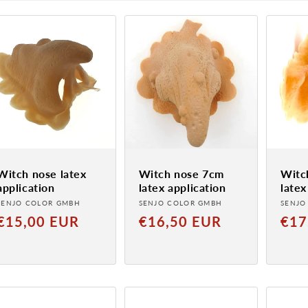
Witch nose latex
Witch nose 7cm
Witc
application
latex application
latex
Provider:
Provider:
Provi
SENJO COLOR GMBH
SENJO COLOR GMBH
SENJO
Normal
Normal
Norm
€15,00 EUR
€16,50 EUR
€17
price
price
price