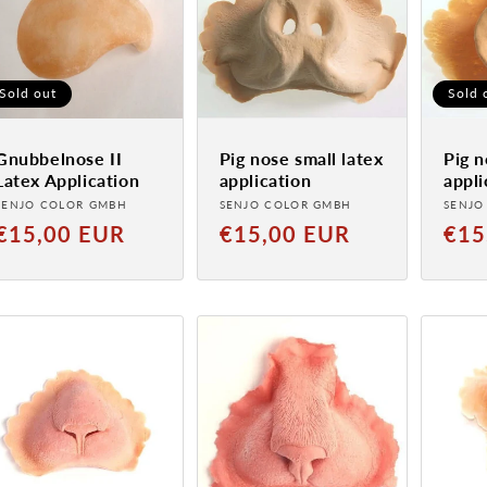
Sold out
Sold 
Gnubbelnose II
Pig nose small latex
Pig n
Latex Application
application
appli
Provider:
Provider:
Provi
SENJO COLOR GMBH
SENJO COLOR GMBH
SENJO
Normal
Normal
Norm
€15,00 EUR
€15,00 EUR
€15
price
price
price