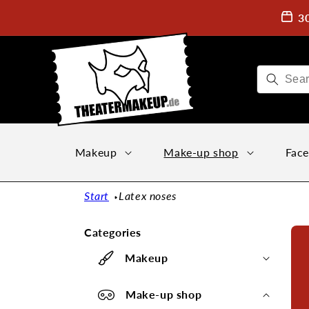
Directly
to the
3
content
Makeup
Make-up shop
Face
Start
Latex noses
Categories
Makeup
Make-up shop