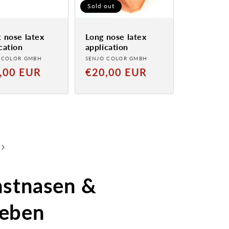
Sold out
 nose latex
Long nose latex
cation
application
der:
Provider:
 COLOR GMBH
SENJO COLOR GMBH
al
Normal
,00 EUR
€20,00 EUR
price
nstnasen &
leben