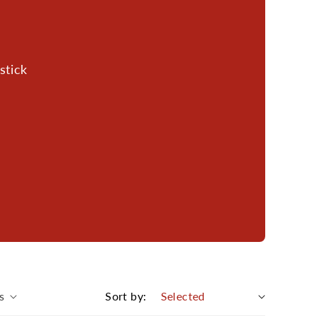
stick
s
Sort by: