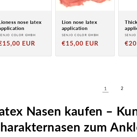
Lioness nose latex
Lion nose latex
Thick
application
application
appli
Provider:
Provider:
Provi
SENJO COLOR GMBH
SENJO COLOR GMBH
SENJO
Normal
Normal
Norm
€15,00 EUR
€15,00 EUR
€20
price
price
price
1
2
atex Nasen kaufen – Ku
harakternasen zum Ank