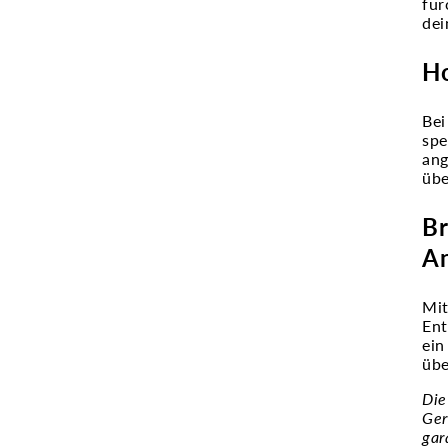
fur
dei
Ho
Bei
spe
ang
übe
Br
A
Mit
Ent
ein
übe
Die
Ger
gar