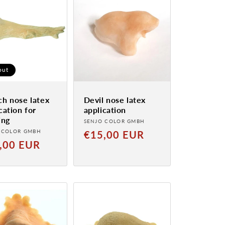
out
ch nose latex
Devil nose latex
cation for
application
ing
Provider:
SENJO COLOR GMBH
der:
 COLOR GMBH
Normal
€15,00 EUR
al
,00 EUR
price