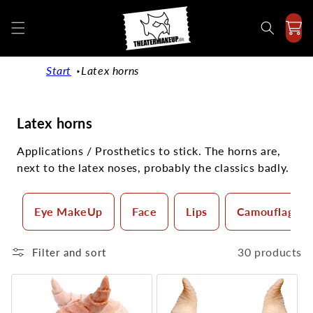
Directly
to the
content
Start
Latex horns
C
Latex horns
a
Applications / Prosthetics to stick. The horns are,
t
next to the latex noses, probably the classics badly.
e
g
o
Eye MakeUp
Face
Lips
Camouflage 
r
y
30 products
Filter and sort
: