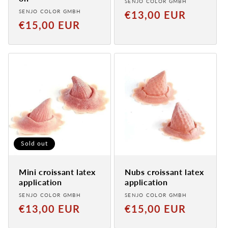
Provider:
SENJO COLOR GMBH
Provider:
SENJO COLOR GMBH
Normal
€13,00 EUR
Normal
€15,00 EUR
price
price
Sold out
Mini croissant latex
Nubs croissant latex
application
application
Provider:
Provider:
SENJO COLOR GMBH
SENJO COLOR GMBH
Normal
Normal
€13,00 EUR
€15,00 EUR
price
price