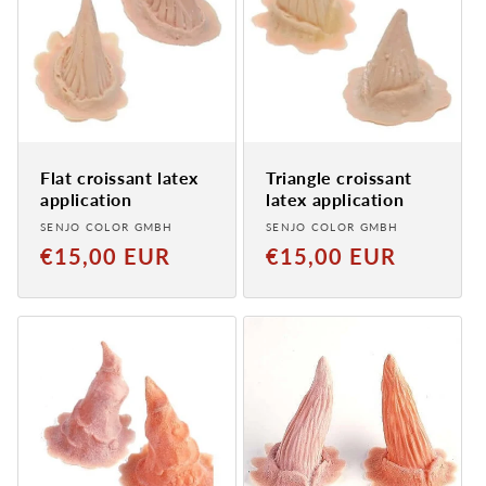
Flat croissant latex
Triangle croissant
application
latex application
Provider:
Provider:
SENJO COLOR GMBH
SENJO COLOR GMBH
Normal
Normal
€15,00 EUR
€15,00 EUR
price
price