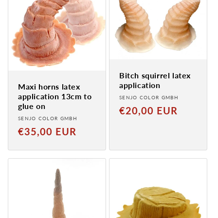
Bitch squirrel latex
application
Maxi horns latex
application 13cm to
Provider:
SENJO COLOR GMBH
glue on
Normal
€20,00 EUR
Provider:
SENJO COLOR GMBH
price
Normal
€35,00 EUR
price