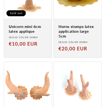
Sold out
Unicorn mini 6cm
Horns stumps latex
latex applique
application large
5cm
Provider:
SENJO COLOR GMBH
Provider:
Normal
SENJO COLOR GMBH
€10,00 EUR
Normal
€20,00 EUR
price
price