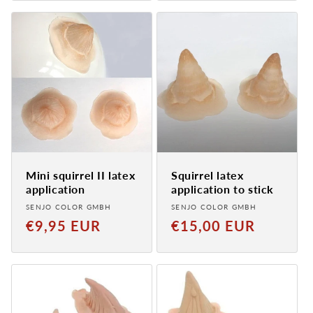
Mini squirrel II latex
Squirrel latex
application
application to stick
Provider:
Provider:
SENJO COLOR GMBH
SENJO COLOR GMBH
Normal
Normal
€9,95 EUR
€15,00 EUR
price
price