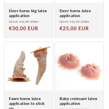
Deer horns big latex
Deer horns latex
application
application
Provider:
Provider:
SENJO COLOR GMBH
SENJO COLOR GMBH
Normal
Normal
€30,00 EUR
€25,00 EUR
price
price
Fawn horns latex
Baby croissant latex
application to stick
application
on