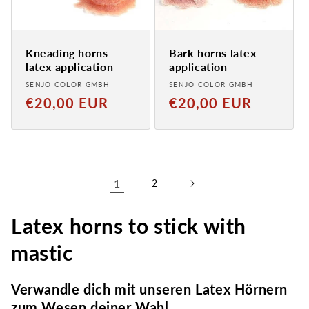
Kneading horns
Bark horns latex
latex application
application
Provider:
Provider:
SENJO COLOR GMBH
SENJO COLOR GMBH
Normal
Normal
€20,00 EUR
€20,00 EUR
price
price
1
2
Latex horns to stick with
mastic
Verwandle dich mit unseren Latex Hörnern
zum Wesen deiner Wahl