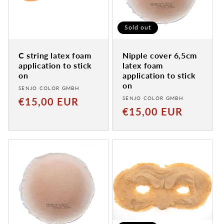
Sold out
C string latex foam
Nipple cover 6,5cm
application to stick
latex foam
on
application to stick
on
Provider:
SENJO COLOR GMBH
Provider:
Normal
SENJO COLOR GMBH
€15,00 EUR
Normal
€15,00 EUR
price
price