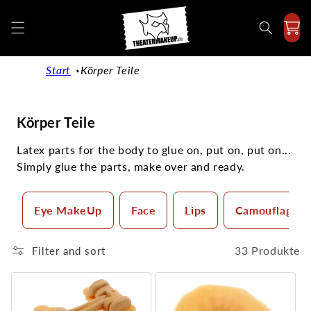
Directly
to the
content
Start
Körper Teile
K
Körper Teile
a
Latex parts for the body to glue on, put on, put on...
t
Simply glue the parts, make over and ready.
e
g
o
Eye MakeUp
Face
Lips
Camouflage 
r
i
33 Produkte
Filter and sort
e
: