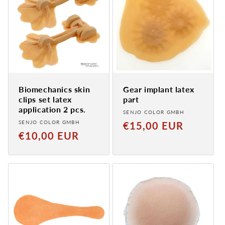
Biomechanics skin
Gear implant latex
clips set latex
part
application 2 pcs.
Provider:
SENJO COLOR GMBH
Provider:
SENJO COLOR GMBH
Normal
€15,00 EUR
Normal
€10,00 EUR
price
price