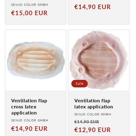
Provider:
SENJO COLOR GMBH
Normal
€14,90 EUR
Normal
€15,00 EUR
price
price
Sale
Ventilation flap
Ventilation flap
cross latex
latex application
application
Provider:
SENJO COLOR GMBH
Provider:
SENJO COLOR GMBH
Normaler
Verkaufspreis
€14,90 EUR
Normal
€14,90 EUR
Preis
€12,90 EUR
price