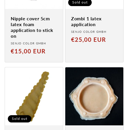
Sold out
Nipple cover 5cm
Zombi 1 latex
latex foam
application
application to stick
Provider:
SENJO COLOR GMBH
on
Normaler
€25,00 EUR
Provider:
SENJO COLOR GMBH
Preis
Normal
€15,00 EUR
price
Sold out