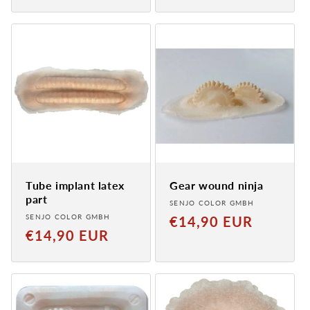
Tube implant latex
Gear wound ninja
part
Provider:
SENJO COLOR GMBH
Provider:
SENJO COLOR GMBH
Normal
€14,90 EUR
Normal
€14,90 EUR
price
price