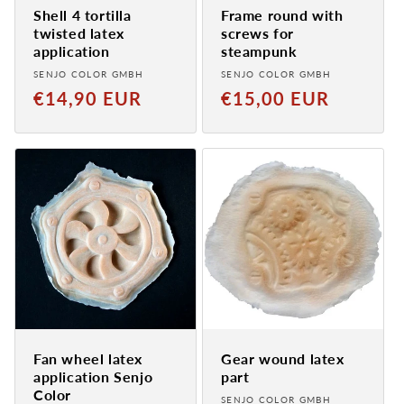
Shell 4 tortilla
Frame round with
twisted latex
screws for
application
steampunk
Provider:
Provider:
SENJO COLOR GMBH
SENJO COLOR GMBH
Normal
Normal
€14,90 EUR
€15,00 EUR
price
price
Fan wheel latex
Gear wound latex
application Senjo
part
Color
Provider:
SENJO COLOR GMBH