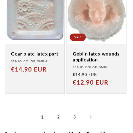
Sale
Gear plate latex part
Goblin latex wounds
application
Provider:
SENJO COLOR GMBH
Provider:
Normal
SENJO COLOR GMBH
€14,90 EUR
Normaler
Verkaufspreis
€14,90 EUR
price
Preis
€12,90 EUR
1
2
3