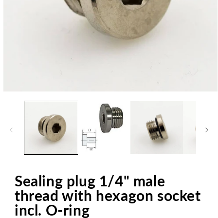
Open
media
1
in
modal
Sealing plug 1/4" male
thread with hexagon socket
incl. O-ring