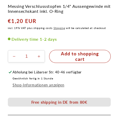
Messing Verschlussstopfen 1/4" Aussengewinde mit
Innensechskant inkl. O-Ring
€1,20 EUR
Normal
price
incl. 19% VAT plus shipping costs
Shipping
will be calculated at checkout
Delivery time 1-2 days
Add to shopping
Verringere
Erhöhe
cart
die
die
Menge
Menge
Abholung bei
Lübarser Str. 40-46
verfügbar
für
für
Gewöhnlich fertig in 1 Stunde
Verschlussstopfen
Verschlussstopfen
Shop-Informationen anzeigen
1/4"
1/4"
Aussengewinde
Aussengewinde
mit
mit
Free shipping in DE from 80€
Innensechskant
Innensechskant
inkl.
inkl.
O-
O-