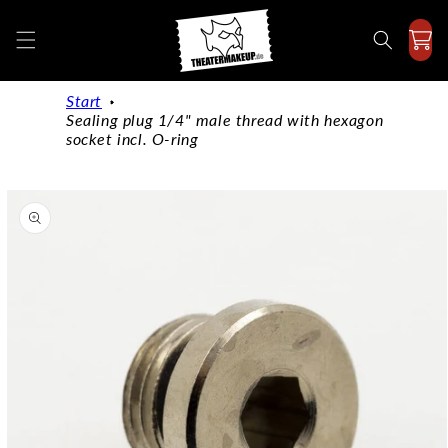
Directly
to the
content
Start
Sealing plug 1/4" male thread with hexagon
socket incl. O-ring
Jump to
product
information