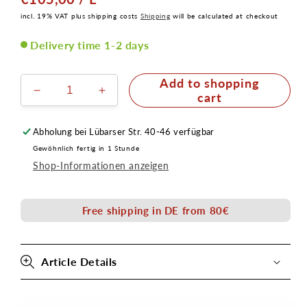
incl. 19% VAT plus shipping costs
Shipping
will be calculated at checkout
Delivery time 1-2 days
Add to shopping
Verringere
Erhöhe
cart
die
die
Menge
Menge
Abholung bei
Lübarser Str. 40-46
verfügbar
für
für
Gewöhnlich fertig in 1 Stunde
Latexmilch
Latexmilch
Shop-Informationen anzeigen
farblos
farblos
100ml
100ml
hochelastisch
hochelastisch
Free shipping in DE from 80€
wasserlöslich
wasserlöslich
Senjo
Senjo
Color
Color
Article Details