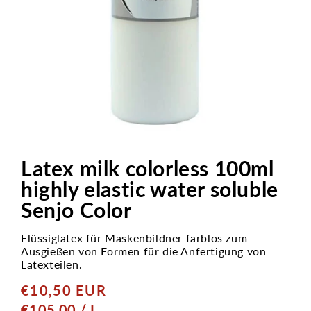
Open
media
1
Latex milk colorless 100ml
in
modal
highly elastic water soluble
Senjo Color
Flüssiglatex für Maskenbildner farblos zum
Ausgießen von Formen für die Anfertigung von
Latexteilen.
€10,50 EUR
Normal
price
GRUNDPREIS
PRO
€105,00
/
L