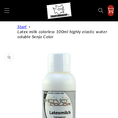
Directly
to the
content
Start
Latex milk colorless 100ml highly elastic water
soluble Senjo Color
Jump to
product
information