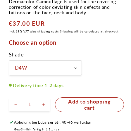
Dermacolor Camouflage is used for the covering
correction of color deviating skin defects and
tattoos on the face, neck and body.
€37,00 EUR
Normaler
Preis
incl. 19% VAT plus shipping costs
Shipping
will be calculated at checkout
Choose an option
Shade
Delivery time 1-2 days
Add to shopping
Verringere
Erhöhe
cart
die
die
Menge
Menge
Abholung bei
Lübarser Str. 40-46
verfügbar
für
für
Gewöhnlich fertig in 1 Stunde