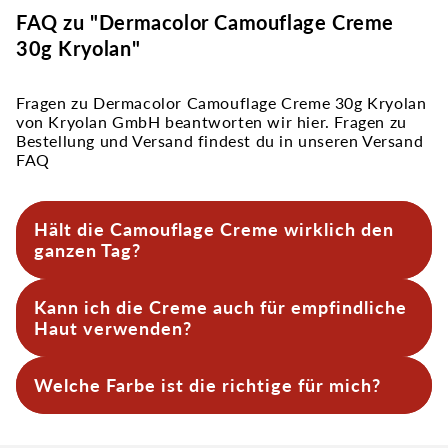
FAQ zu "Dermacolor Camouflage Creme
30g Kryolan"
Fragen zu Dermacolor Camouflage Creme 30g Kryolan
von Kryolan GmbH beantworten wir hier. Fragen zu
Bestellung und Versand findest du in unseren Versand
FAQ
Hält die Camouflage Creme wirklich den
ganzen Tag?
Mit dünnem Auftrag und gründlicher Fixierung
Kann ich die Creme auch für empfindliche
durch Puder ist die Creme auch unter Belastung
wie Hitze, Schweiß oder Bewegung deutlich
Haut verwenden?
haltbarer. Ohne Fixierung kann sie schneller
nachlassen.
Absolut. Die Dermacolor-Serie ist dermatologisch
Welche Farbe ist die richtige für mich?
bewährt und wird auch im medizinisch-
ästhetischen Bereich verwendet.
Nutze unsere Mini-Palette oder kontaktiere uns.
Du kannst auch zwei Töne mischen – das ist ganz