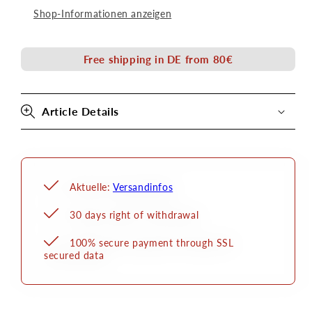
Dermacolor
Dermacolor
Shop-Informationen anzeigen
Camouflage
Camouflage
Creme
Creme
30g
30g
Free shipping in DE from 80€
Kryolan
Kryolan
Article Details
Aktuelle:
Versandinfos
30 days right of withdrawal
100% secure payment through SSL
secured data