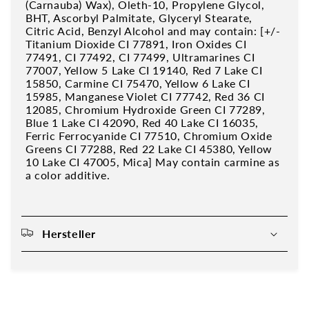
(Carnauba) Wax), Oleth-10, Propylene Glycol,
BHT, Ascorbyl Palmitate, Glyceryl Stearate,
Citric Acid, Benzyl Alcohol and may contain: [+/-
Titanium Dioxide CI 77891, Iron Oxides CI
77491, CI 77492, CI 77499, Ultramarines CI
77007, Yellow 5 Lake CI 19140, Red 7 Lake CI
15850, Carmine CI 75470, Yellow 6 Lake CI
15985, Manganese Violet CI 77742, Red 36 CI
12085, Chromium Hydroxide Green CI 77289,
Blue 1 Lake CI 42090, Red 40 Lake CI 16035,
Ferric Ferrocyanide CI 77510, Chromium Oxide
Greens CI 77288, Red 22 Lake CI 45380, Yellow
10 Lake CI 47005, Mica] May contain carmine as
a color additive.
Hersteller