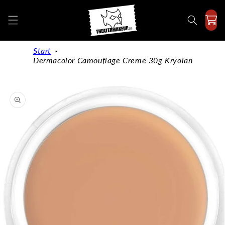
Directly
to the
content
Start
Dermacolor Camouflage Creme 30g Kryolan
Jump to
product
information