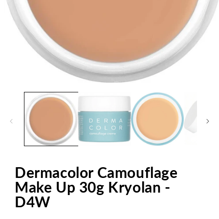
Open
media
1
in
modal
Dermacolor Camouflage
Make Up 30g Kryolan -
D4W