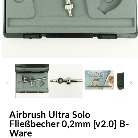
Open
media
1
in
modal
Airbrush Ultra Solo
Fließbecher 0,2mm [v2.0] B-
Ware