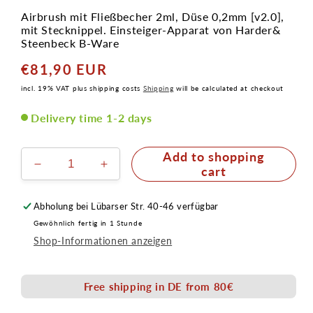
Airbrush mit Fließbecher 2ml, Düse 0,2mm [v2.0],
mit Stecknippel. Einsteiger-Apparat von Harder&
Steenbeck B-Ware
€81,90 EUR
Normaler
Preis
incl. 19% VAT plus shipping costs
Shipping
will be calculated at checkout
Delivery time 1-2 days
Add to shopping
Verringere
Erhöhe
cart
die
die
Menge
Menge
Abholung bei
Lübarser Str. 40-46
verfügbar
für
für
Gewöhnlich fertig in 1 Stunde
Airbrush
Airbrush
Shop-Informationen anzeigen
Ultra
Ultra
Solo
Solo
Fließbecher
Fließbecher
Free shipping in DE from 80€
0,2mm
0,2mm
[v2.0]
[v2.0]