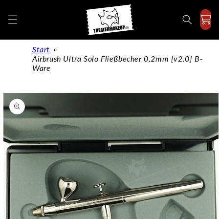
Directly
to the
content
Start
Airbrush Ultra Solo Fließbecher 0,2mm [v2.0] B-
Ware
Jump to
product
information