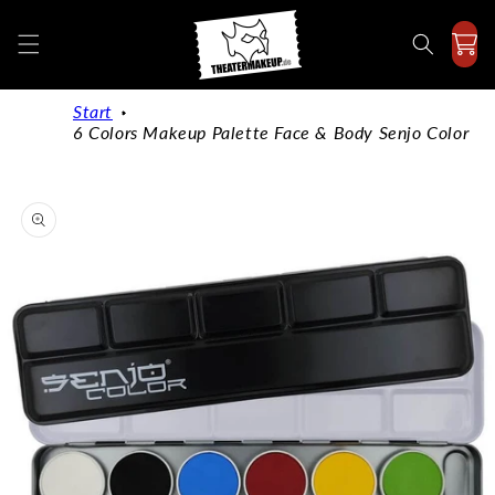
Directly
to the
content
Start
6 Colors Makeup Palette Face & Body Senjo Color
Jump to
product
information