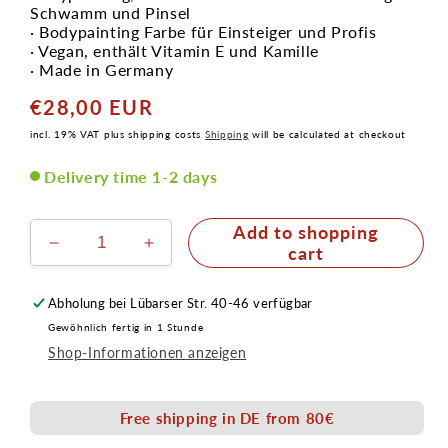
Schwamm und Pinsel
· Bodypainting Farbe für Einsteiger und Profis
· Vegan, enthält Vitamin E und Kamille
· Made in Germany
€28,00 EUR
Normal
price
incl. 19% VAT plus shipping costs
Shipping
will be calculated at checkout
Delivery time 1-2 days
Add to shopping
Reduce
Increase
cart
the
the
amount
amount
Abholung bei
Lübarser Str. 40-46
verfügbar
for
for
Gewöhnlich fertig in 1 Stunde
6
6
Shop-Informationen anzeigen
colors
colors
makeup
makeup
palette
palette
Free shipping in DE from 80€
Face
Face
&
&