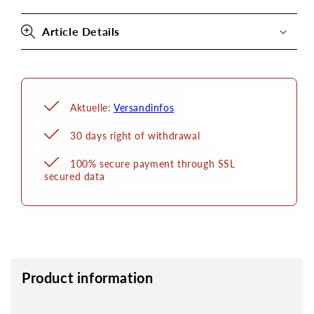
Body
Body
Senjo
Senjo
Article Details
Color
Color
Aktuelle:
Versandinfos
30 days right of withdrawal
100% secure payment through SSL
secured data
Product information