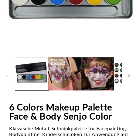
Open
media
1
in
modal
6 Colors Makeup Palette
Face & Body Senjo Color
Klassische Metall-Schminkpalette für Facepainting,
Bodypainting, Kinderschminken zur Anwendung mit