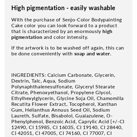
High pigmentation - easily washable
With the purchase of Senjo-Color Bodypainting
Cake color you can look forward to a product
that is characterized by an enormously
high
pigmentation
and color intensity.
If the artwork is to be washed off again, this can
be done conveniently with
soap and water
.
INGREDIENTS: Calcium Carbonate, Glycerin,
Dextrin, Talc, Aqua, Sodium
Polynaphthalenesulfonate, Glyceryl Stearate
Citrate, Phenoxyethanol, Propylene Glycol,
Ethylhexylglycerin, Glycine Soja Oil, Chamomilla
Recutita Flower Extract, Tocopherol, Xanthan
Gum, Helianthus Annuus Seed Oil, Sodium
Laureth, Sulfate, Bisabolol, Guaiazulene, O-
Phenylphenol, Benzoic Acid, Caprylic Acid [+/-CI
12490, CI 15985, CI 16035, CI 19140, CI 28440,
CI 42051, CI 47005, CI 74160, CI 77007, CI